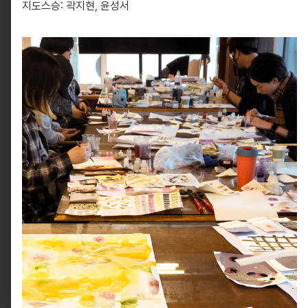
지도스승: 곽지현, 윤성서
10881, 경기도 파주시 회동길 330
info@pati.kr
330 Hoedong-gil, Paju-si, Gyeonggi-do 10881,
South Korea
info@pati.kr