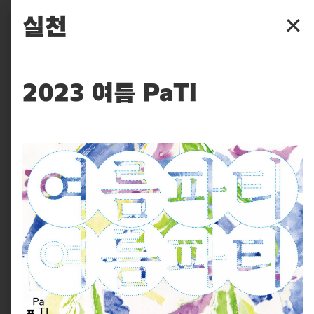
파주타이포그라피배곳
실천
✕
배곳
2023 여름 PaTI
배움
입학
후원
찾아보기
실천
피읖