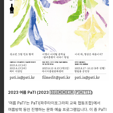
10881, 경기도 파주시 회동길 330
info@pati.kr
330 Hoedong-gil, Paju-si, Gyeonggi-do 10881,
South Korea
2023 여름 PaTI (2023 🇸​​🇺​​🇲​​🇲​​🇪​​🇷 ​🇵​​🇦​​🇹​​🇮)​
info@pati.kr
‘여름 PaTI’는 PaTI(파주타이포그라피 교육 협동조합)에서
여름방학 동안 진행하는 문화 예술 프로그램입니다. 이 중 PaTI