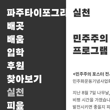
파주타이포그라피배곳
실천
배곳
민주주의 
배움
프로그램 
입학
후원
<민주주의 포스터 전
찾아보기
민주화운동기념사업회
실천
지난 8월 7일 나무날
비평 시간을 가졌습니
피읖
발전시키면 좋을지 