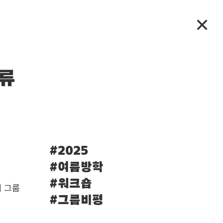
✕
교류
#2025
#여름방학
#워크숍
께 그룹
#그룹비평