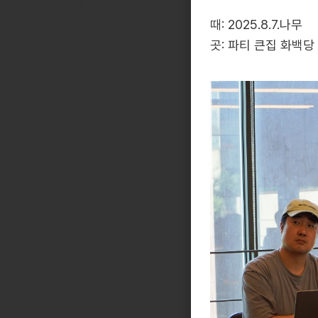
때: 2025.8.7.나무
곳: 파티 큰집 화백당