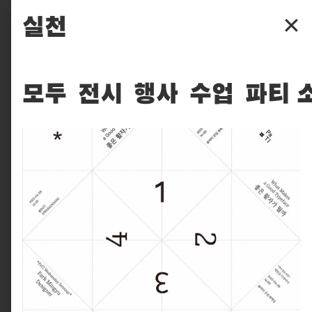
파주타이포그라피배곳
실천
✕
배곳
배움
모두
전시
행사
수업
파티 
입학
후원
찾아보기
실천
피읖