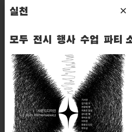
파주타이포그라피배곳
실천
✕
배곳
배움
모두
전시
행사
수업
파티 
입학
후원
찾아보기
실천
피읖