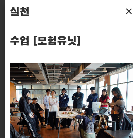
파주타이포그라피배곳
실천
✕
배곳
수업 [모험유닛]
배움
입학
후원
찾아보기
실천
피읖