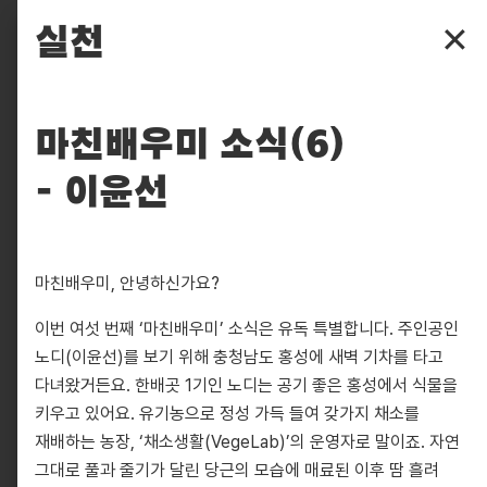
파주타이포그라피배곳
실천
✕
배곳
마친배우미 소식(6)
배움
- 이윤선
입학
후원
마친배우미, 안녕하신가요?
찾아보기
이번 여섯 번째 ‘마친배우미’ 소식은 유독 특별합니다. 주인공인
실천
노디(이윤선)를 보기 위해 충청남도 홍성에 새벽 기차를 타고
다녀왔거든요. 한배곳 1기인 노디는 공기 좋은 홍성에서 식물을
피읖
키우고 있어요. 유기농으로 정성 가득 들여 갖가지 채소를
재배하는 농장, ‘채소생활(VegeLab)’의 운영자로 말이죠. 자연
그대로 풀과 줄기가 달린 당근의 모습에 매료된 이후 땀 흘려